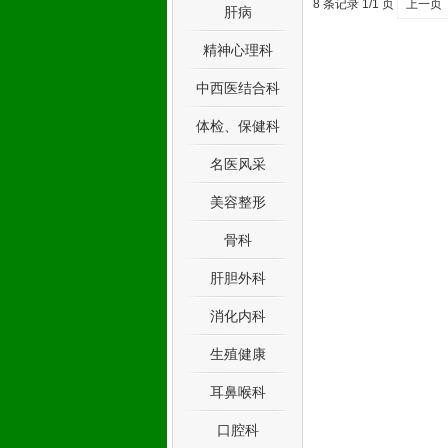
8 条记录 1/1 页
上一页
肝病
精神心理科
中西医结合科
体检、保健科
名医风采
美容整形
骨科
肝胆外科
消化内科
生殖健康
耳鼻喉科
口腔科