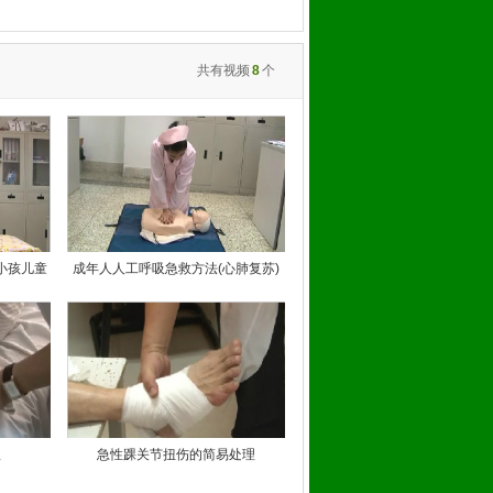
共有视频
8
个
小孩儿童
成年人人工呼吸急救方法(心肺复苏)
理
急性踝关节扭伤的简易处理