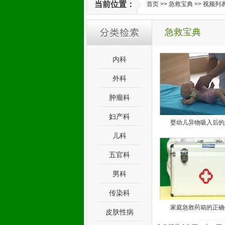
当前位置：
首页
>>
急救宝典
>> 视频列
急救宝典
内科
外科
肿瘤科
妇产科
婴幼儿异物吸入后的
儿科
五官科
男科
传染科
家庭急救药箱的正确
皮肤性病