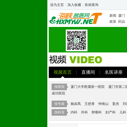
设为主页
|
加入收藏
|
疾病查询
新闻
厦门
政策
药品
视频首页
直播间
名医讲座
厦门大学附属第一医院
厦门市第二
按医院
成功医院
杨叔禹
王挹青
钟南山
姜杰
刘
按专家
内科
外科
肿瘤科
妇产科
儿科
按科室