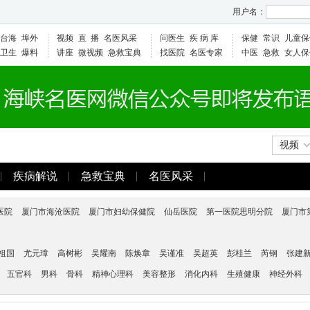
用户名：
台海
埠外
视频
直 播
名医风采
问医生
疾 病 库
保健
常识
儿童保
卫生
爆料
讲座
微视频
急救宝典
找医院
名医专家
中医
急救
女人保
视频
疾病解说
急救宝典
名医风采
医院
厦门市海沧医院
厦门市妇幼保健院
仙岳医院
第一医院思明分院
厦门市
祖国
尤元璋
高树彬
吴耀南
陈焕章
吴谨准
吴超英
彭桂兰
芮钢
张建
五官科
男科
骨科
精神心理科
美容整形
消化内科
生殖健康
神经外科