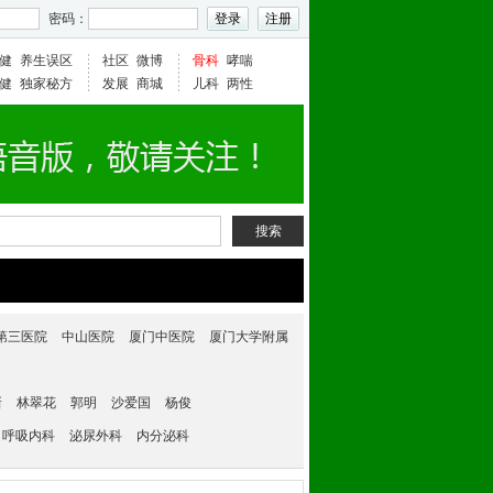
密码：
健
养生误区
社区
微博
骨科
哮喘
健
独家秘方
发展
商城
儿科
两性
搜索
第三医院
中山医院
厦门中医院
厦门大学附属
新
林翠花
郭明
沙爱国
杨俊
呼吸内科
泌尿外科
内分泌科